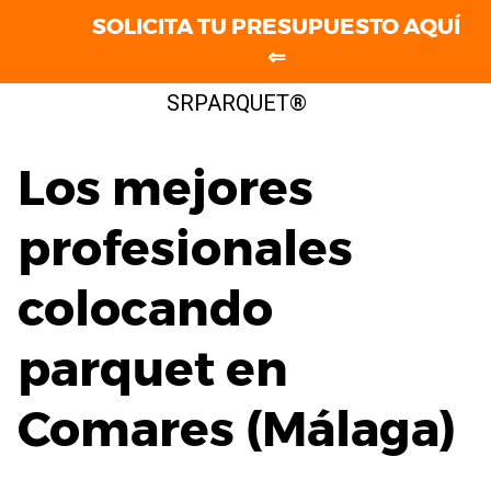
SOLICITA TU PRESUPUESTO AQUÍ
⇐
Saltar
SRPARQUET®
al
contenido
Los mejores
profesionales
colocando
parquet en
Comares (Málaga)