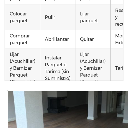
Resta
Colocar
Lijar
Pulir
y
parquet
parquet
recup
Comprar
Monta
Abrillantar
Quitar
parquet
Exteri
Lijar
Lijar
Instalar
(Acuchillar)
(Acuchillar)
Parquet o
y Barnizar
y Barnizar
Tarim
Tarima (sin
Parquet
Parquet
Suministro)
(Completo)
(Parcial)
Colocar
Instalar
Poner
parquet o
parquet o
parquet o
Otros
Tarima
Tarima
Tarima
como 
Local
Vivienda
Vivienda
parqu
Comercial
(Completa)
(Parcial)