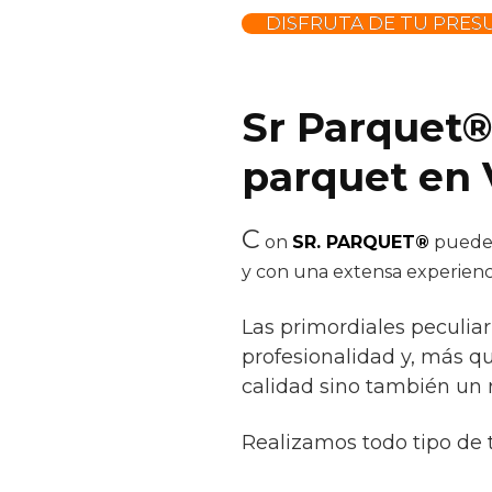
DISFRUTA DE TU PRES
Sr Parquet®
parquet en 
C
on
SR. PARQUET®
puedes 
y con una extensa experienc
Las primordiales peculiar
profesionalidad y, más q
calidad sino también un r
Realizamos todo tipo de 