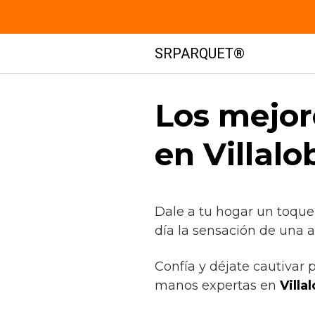
Saltar
SRPARQUET®
al
contenido
Los mejor
en Villal
Dale a tu hogar un toque
día la sensación de una a
Confía y déjate cautivar 
manos expertas en
Villa