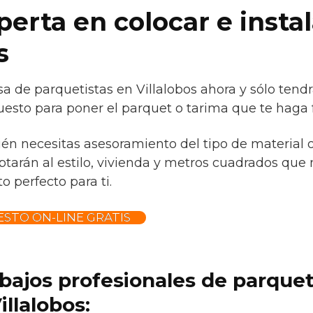
erta en colocar e insta
s
a de parquetistas en Villalobos ahora y sólo tend
esto para poner el parquet o tarima que te haga f
ién necesitas asesoramiento del tipo de material 
tarán al estilo, vivienda y metros cuadrados que 
o perfecto para ti.
STO ON-LINE GRATIS
abajos profesionales de parque
llalobos: