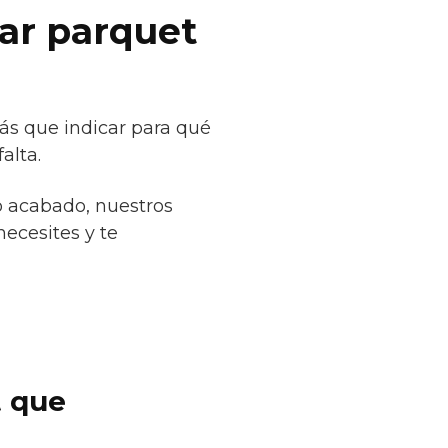
lar parquet
rás que indicar para qué
alta.
o acabado, nuestros
necesites y te
t que