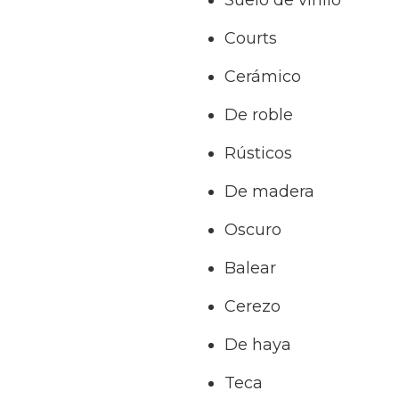
Suelo de vinilo
Courts
Cerámico
De roble
Rústicos
De madera
Oscuro
Balear
Cerezo
De haya
Teca