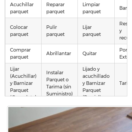
Acuchillar
Reparar
Limpiar
Barni
parquet
parquet
parquet
Resta
Colocar
Pulir
Lijar
y
parquet
parquet
parquet
recup
Comprar
Pone
Abrillantar
Quitar
parquet
Exter
Lijar
Lijado y
Instalar
(Acuchillar)
acuchillado
Parquet o
y Barnizar
y Barnizar
Tarim
Tarima (sin
Parquet
Parquet
Suministro)
(Completo)
(Parcial)
Instalar
Poner
Colocar
parquet o
parquet o
parquet o
Otros
Tarima
Tarima
Tarima
como
Local
Vivienda
Vivienda
parqu