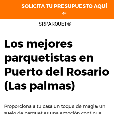
SOLICITA TU PRESUPUESTO AQUÍ
⇐
Saltar
SRPARQUET®
al
contenido
Los mejores
parquetistas en
Puerto del Rosario
(Las palmas)
Proporciona a tu casa un toque de magia: un
suelo de parquet es una emoción continua.