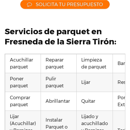
SOLICITA TU PRESUPUESTO
Servicios de parquet en
Fresneda de la Sierra Tirón:
Acuchillar
Reparar
Limpieza
Barni
parquet
parquet
de parquet
Poner
Pulir
Lijar
Resta
parquet
parquet
Comprar
Pone
Abrillantar
Quitar
parquet
Exter
Lijar
Lijado y
Instalar
(Acuchillar)
acuchillado
Parquet o