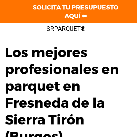
SOLICITA TU PRESUPUESTO
AQUÍ ⇐
Saltar
SRPARQUET®
al
contenido
Los mejores
profesionales en
parquet en
Fresneda de la
Sierra Tirón
(Burgos)