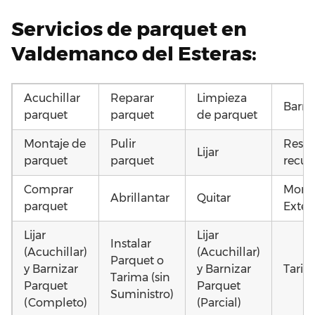
Servicios de parquet en
Valdemanco del Esteras:
Acuchillar
Reparar
Limpieza
Barni
parquet
parquet
de parquet
Montaje de
Pulir
Resta
Lijar
parquet
parquet
recup
Comprar
Monta
Abrillantar
Quitar
parquet
Exteri
Lijar
Lijar
Instalar
(Acuchillar)
(Acuchillar)
Parquet o
y Barnizar
y Barnizar
Tarim
Tarima (sin
Parquet
Parquet
Suministro)
(Completo)
(Parcial)