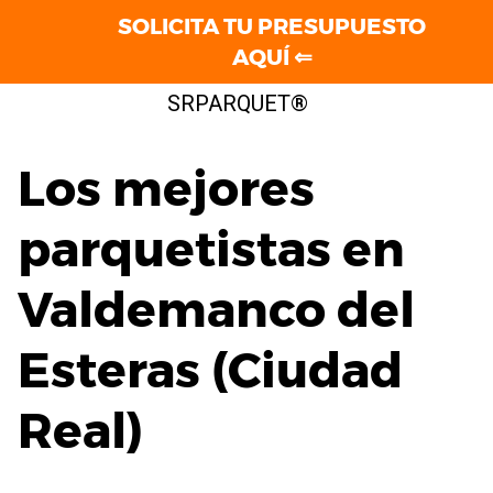
SOLICITA TU PRESUPUESTO
AQUÍ ⇐
Saltar
SRPARQUET®
al
contenido
Los mejores
parquetistas en
Valdemanco del
Esteras (Ciudad
Real)