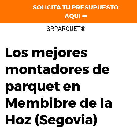
SOLICITA TU PRESUPUESTO
AQUÍ ⇐
Saltar
SRPARQUET®
al
contenido
Los mejores
montadores de
parquet en
Membibre de la
Hoz (Segovia)