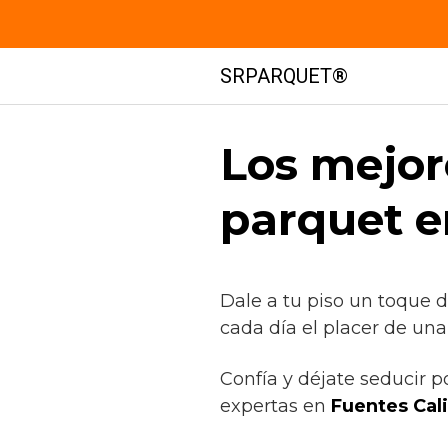
Saltar
SRPARQUET®
al
contenido
Los mejor
parquet e
Dale a tu piso un toque 
cada día el placer de una
Confía y déjate seducir p
expertas en
Fuentes Cal