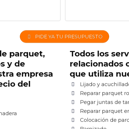
PIDE YA TU PRESUPUESTO
de parquet,
Todos los serv
os y de
relacionados 
stra empresa
que utiliza n
ecio del
Lijado y acuchillad
Reparar parquet r
Pegar juntas de ta
Reparar parquet e
 madera
Colocación de par