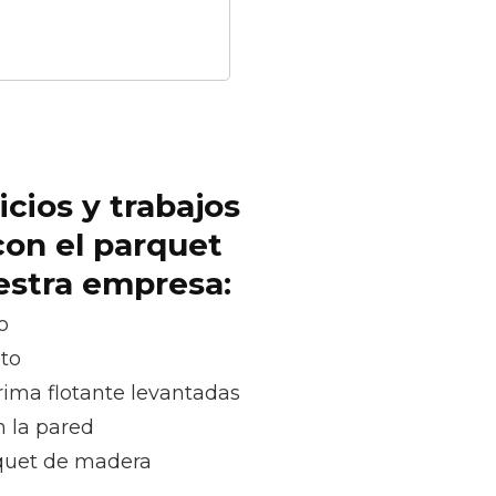
icios y trabajos
con el parquet
uestra empresa:
o
oto
rima flotante levantadas
n la pared
quet de madera