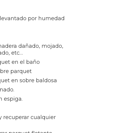
 levantado por humedad
madera dañado, mojado,
ñado, etc…
quet en el baño
obre parquet
quet en sobre baldosa
inado.
n espiga.
 y recuperar cualquier