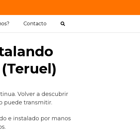
mos?
Contacto
stalando
(Teruel)
inua. Volver a descubrir
o puede transmitir.
rado e instalado por manos
s.