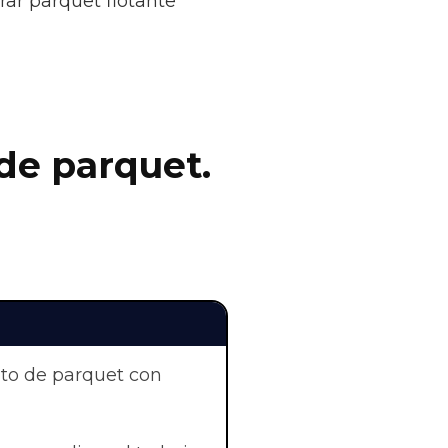
rar parquet flotante
de parquet.
nto de parquet con