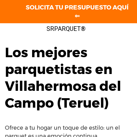
SOLICITA TU PRESUPUESTO AQUÍ
⇐
Saltar
SRPARQUET®
al
contenido
Los mejores
parquetistas en
Villahermosa del
Campo (Teruel)
Ofrece a tu hogar un toque de estilo: un el
parquet es una emoción continua.