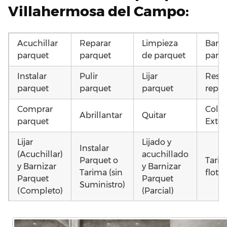
Villahermosa del Campo:
Acuchillar
Reparar
Limpieza
Barni
parquet
parquet
de parquet
parq
Instalar
Pulir
Lijar
Resta
parquet
parquet
parquet
repar
Comprar
Coloc
Abrillantar
Quitar
parquet
Exter
Lijar
Lijado y
Instalar
(Acuchillar)
acuchillado
Parquet o
Tari
y Barnizar
y Barnizar
Tarima (sin
flota
Parquet
Parquet
Suministro)
(Completo)
(Parcial)
Poner
Poner
Colocar
Otros
parquet o
parquet o
parquet o