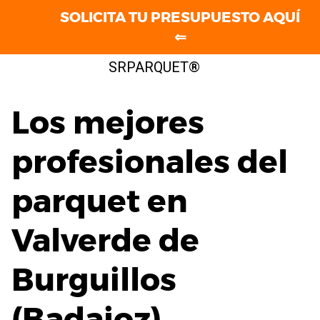
SOLICITA TU PRESUPUESTO AQUÍ
⇐
Saltar
SRPARQUET®
al
contenido
Los mejores
profesionales del
parquet en
Valverde de
Burguillos
(Badajoz)