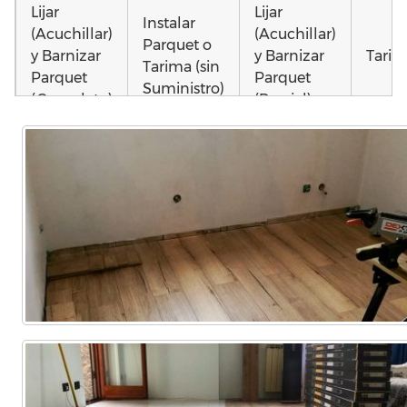
Lijar
Lijar
Instalar
(Acuchillar)
(Acuchillar)
Parquet o
y Barnizar
y Barnizar
Tarim
Tarima (sin
Parquet
Parquet
Suministro)
(Completo)
(Parcial)
Poner
Instalar
Montar
parquet o
parquet o
parquet o
Otros
Tarima
Tarima
Tarima
como 
Local
Vivienda
Vivienda
parq
Comercial
(Completa)
(Parcial)