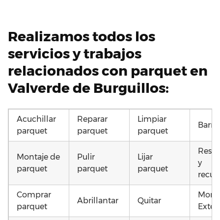
Realizamos todos los
servicios y trabajos
relacionados con parquet en
Valverde de Burguillos:
Acuchillar
Reparar
Limpiar
Barni
parquet
parquet
parquet
Resta
Montaje de
Pulir
Lijar
y
parquet
parquet
parquet
recup
Comprar
Monta
Abrillantar
Quitar
parquet
Exteri