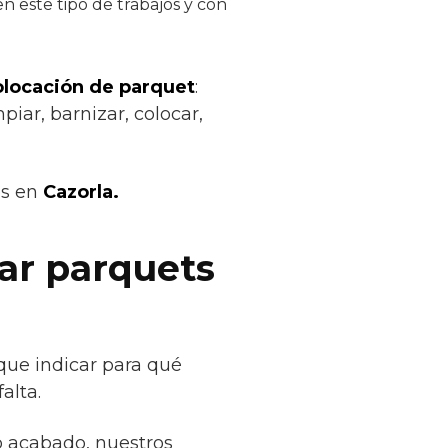
 este tipo de trabajos y con
colocación de parquet
:
piar, barnizar, colocar,
os en
Cazorla.
car parquets
que indicar para qué
alta.
o acabado, nuestros