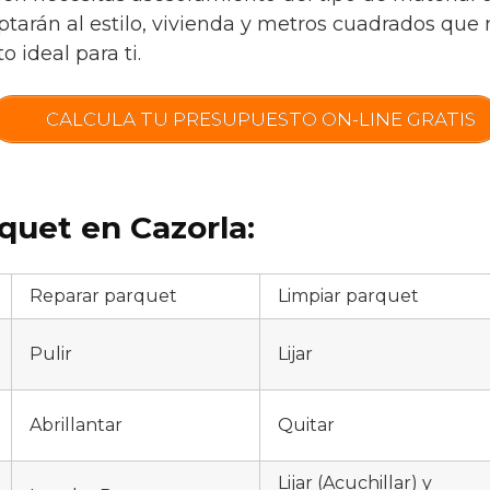
tarán al estilo, vivienda y metros cuadrados que 
 ideal para ti.
CALCULA TU PRESUPUESTO ON-LINE GRATIS
quet en Cazorla:
Reparar parquet
Limpiar parquet
Pulir
Lijar
Abrillantar
Quitar
Lijar (Acuchillar) y