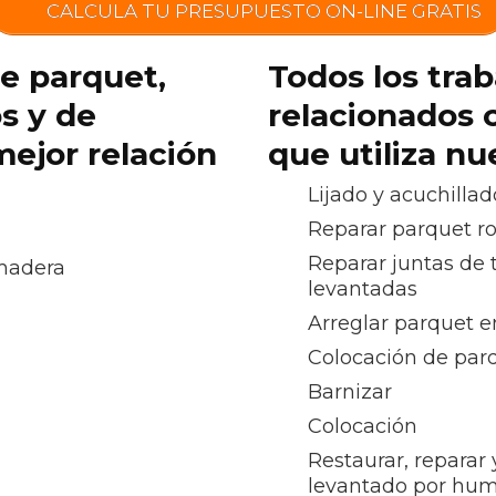
CALCULA TU PRESUPUESTO ON-LINE GRATIS
de parquet,
Todos los trab
os y de
relacionados 
ejor relación
que utiliza n
Lijado y acuchillad
Reparar parquet r
Reparar juntas de 
 madera
levantadas
Arreglar parquet e
Colocación de par
Barnizar
Colocación
Restaurar, reparar
levantado por hu