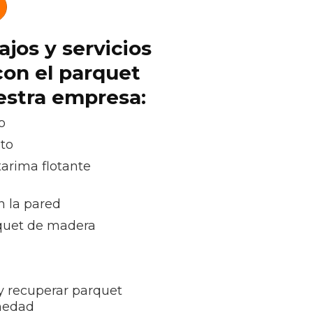
ajos y servicios
con el parquet
uestra empresa:
o
oto
tarima flotante
n la pared
quet de madera
 y recuperar parquet
medad