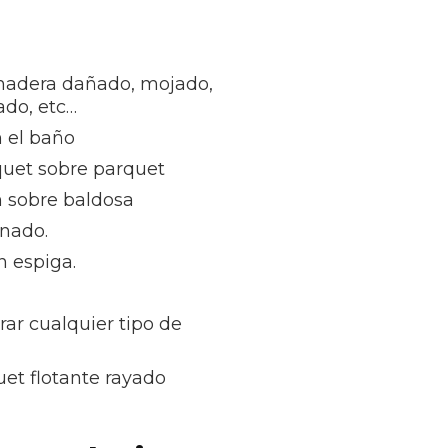
madera dañado, mojado,
ñado, etc…
 el baño
quet sobre parquet
n sobre baldosa
inado.
n espiga.
rar cualquier tipo de
et flotante rayado