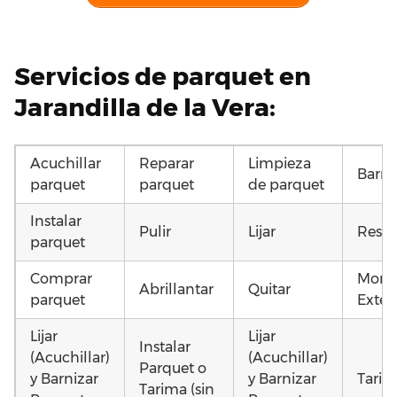
Servicios de parquet en
Jarandilla de la Vera:
Acuchillar
Reparar
Limpieza
Barni
parquet
parquet
de parquet
Instalar
Pulir
Lijar
Resta
parquet
Comprar
Monta
Abrillantar
Quitar
parquet
Exteri
Lijar
Lijar
Instalar
(Acuchillar)
(Acuchillar)
Parquet o
y Barnizar
y Barnizar
Tarim
Tarima (sin