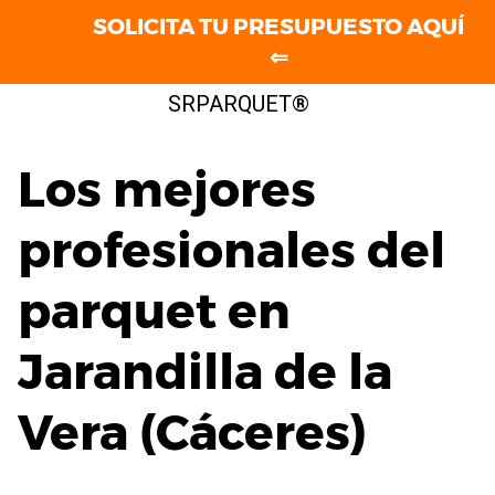
SOLICITA TU PRESUPUESTO AQUÍ
⇐
Saltar
SRPARQUET®
al
contenido
Los mejores
profesionales del
parquet en
Jarandilla de la
Vera (Cáceres)