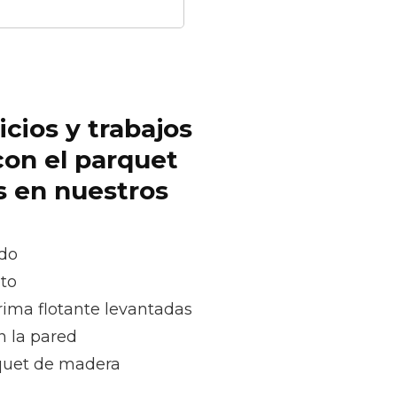
icios y trabajos
con el parquet
s en nuestros
ado
oto
rima flotante levantadas
n la pared
rquet de madera