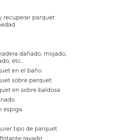
 y recuperar parquet
medad
madera dañado, mojado,
ñado, etc…
quet en el baño
quet sobre parquet
quet en sobre baldosa
inado.
 espiga.
uier tipo de parquet
flotante rayado