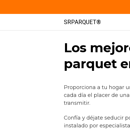
Saltar
SRPARQUET®
al
contenido
Los mejor
parquet e
Proporciona a tu hogar u
cada día el placer de un
transmitir.
Confía y déjate seducir p
instalado por especialist