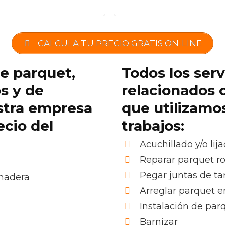
CALCULA TU PRECIO GRATIS ON-LINE
de parquet,
Todos los serv
os y de
relacionados 
stra empresa
que utilizamo
ecio del
trabajos:
Acuchillado y/o lij
Reparar parquet r
Pegar juntas de ta
 madera
Arreglar parquet e
Instalación de pa
Barnizar