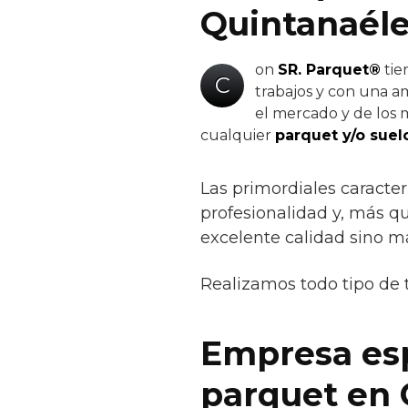
Quintanaél
on
SR. Parquet®
tie
C
trabajos y con una am
el mercado y de los m
cualquier
parquet y/o suel
Las primordiales caracter
profesionalidad y, más qu
excelente calidad sino m
Realizamos todo tipo de 
Empresa espe
parquet en 