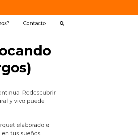
mos?
Contacto
locando
rgos)
ontinua. Redescubrir
ral y vivo puede
arquet elaborado e
en tus sueños.