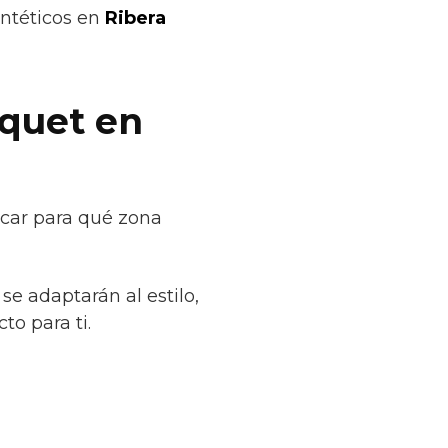
intéticos en
Ribera
rquet en
icar para qué zona
se adaptarán al estilo,
to para ti.