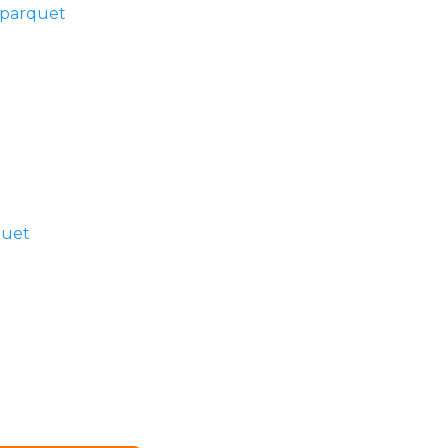
 parquet
quet