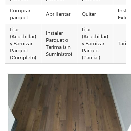
Comprar
Insta
Abrillantar
Quitar
parquet
Exteri
Lijar
Lijar
Instalar
(Acuchillar)
(Acuchillar)
Parquet o
y Barnizar
y Barnizar
Tarim
Tarima (sin
Parquet
Parquet
Suministro)
(Completo)
(Parcial)
Poner
Instalar
Montar
parquet o
parquet o
parquet o
Otros
Tarima
Tarima
Tarima
como 
Local
Vivienda
Vivienda
parqu
Comercial
(Completa)
(Parcial)