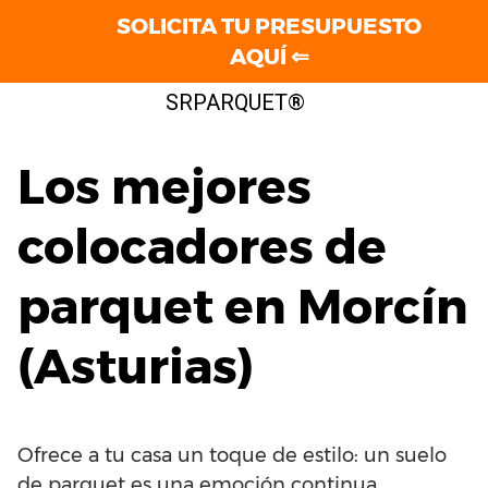
SOLICITA TU PRESUPUESTO
AQUÍ ⇐
Saltar
SRPARQUET®
al
contenido
Los mejores
colocadores de
parquet en Morcín
(Asturias)
Ofrece a tu casa un toque de estilo: un suelo
de parquet es una emoción continua.