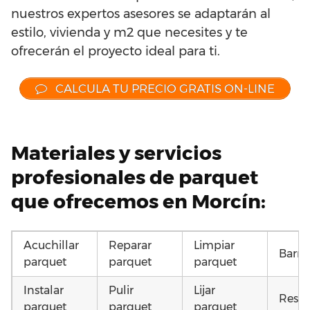
nuestros expertos asesores se adaptarán al
estilo, vivienda y m2 que necesites y te
ofrecerán el proyecto ideal para ti.
CALCULA TU PRECIO GRATIS ON-LINE
Materiales y servicios
profesionales de parquet
que ofrecemos en Morcín:
Acuchillar
Reparar
Limpiar
Barni
parquet
parquet
parquet
Instalar
Pulir
Lijar
Resta
parquet
parquet
parquet