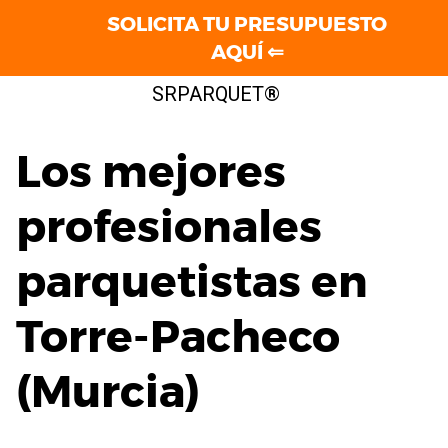
SOLICITA TU PRESUPUESTO
AQUÍ ⇐
Saltar
SRPARQUET®
al
contenido
Los mejores
profesionales
parquetistas en
Torre-Pacheco
(Murcia)