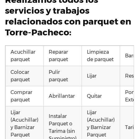
servicios y trabajos
relacionados con parquet en
Torre-Pacheco:
Acuchillar
Reparar
Limpieza
Barni
parquet
parquet
de parquet
Colocar
Pulir
Lijar
Resta
parquet
parquet
Comprar
Poner
Abrillantar
Quitar
parquet
Exteri
Lijar
Lijar
Instalar
(Acuchillar)
(Acuchillar)
Parquet o
y Barnizar
y Barnizar
Tarim
Tarima (sin
Parquet
Parquet
Suministro)