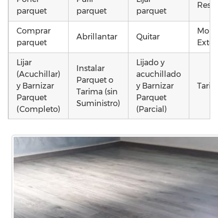
Resta
parquet
parquet
parquet
Comprar
Mont
Abrillantar
Quitar
parquet
Exter
Lijar
Lijado y
Instalar
(Acuchillar)
acuchillado
Parquet o
y Barnizar
y Barnizar
Tarim
Tarima (sin
Parquet
Parquet
Suministro)
(Completo)
(Parcial)
Colocar
Poner
Colocar
parquet o
parquet o
parquet o
Otros
Tarima
Tarima
Tarima
como
Local
Vivienda
Vivienda
parqu
Comercial
(Completa)
(Parcial)