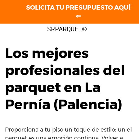
SOLICITA TU PRESUPUESTO AQUÍ
⇐
Saltar
SRPARQUET®
al
contenido
Los mejores
profesionales del
parquet en La
Pernía (Palencia)
Proporciona a tu piso un toque de estilo: un el
parquet es una emoción continua. Volver a