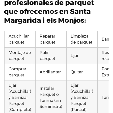
profesionales de parquet
que ofrecemos en Santa
Margarida i els Monjos:
Acuchillar
Reparar
Limpieza
Barni
parquet
parquet
de parquet
Montaje de
Pulir
Resta
Lijar
parquet
parquet
recup
Comprar
Poner
Abrillantar
Quitar
parquet
Exteri
Lijar
Lijar
Instalar
(Acuchillar)
(Acuchillar)
Parquet o
y Barnizar
y Barnizar
Tarim
Tarima (sin
Parquet
Parquet
Suministro)
(Completo)
(Parcial)