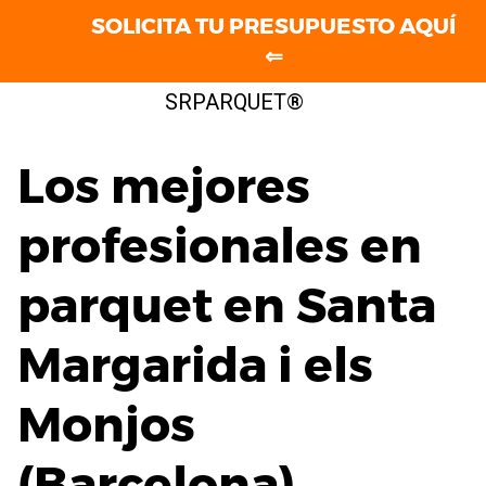
SOLICITA TU PRESUPUESTO AQUÍ
⇐
Saltar
SRPARQUET®
al
contenido
Los mejores
profesionales en
parquet en Santa
Margarida i els
Monjos
(Barcelona)