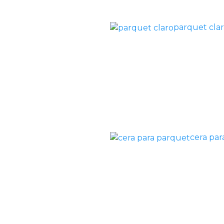
parquet cla
cera par