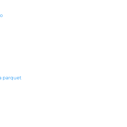
ro
a parquet