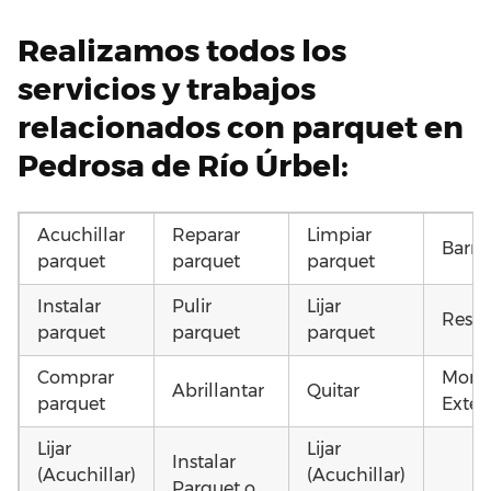
Realizamos todos los
servicios y trabajos
relacionados con parquet en
Pedrosa de Río Úrbel:
Acuchillar
Reparar
Limpiar
Barni
parquet
parquet
parquet
Instalar
Pulir
Lijar
Resta
parquet
parquet
parquet
Comprar
Monta
Abrillantar
Quitar
parquet
Exteri
Lijar
Lijar
Instalar
(Acuchillar)
(Acuchillar)
Parquet o