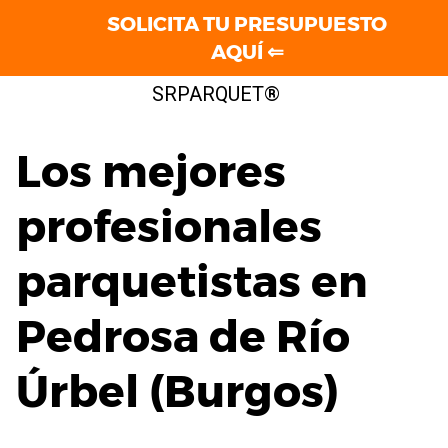
SOLICITA TU PRESUPUESTO
AQUÍ ⇐
Saltar
SRPARQUET®
al
contenido
Los mejores
profesionales
parquetistas en
Pedrosa de Río
Úrbel (Burgos)