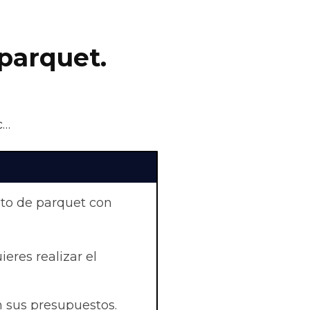
parquet.
c…
nto de parquet con
eres realizar el
 sus presupuestos.