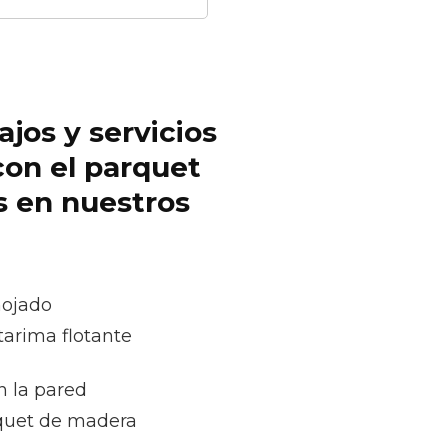
ajos y servicios
con el parquet
s en nuestros
mojado
tarima flotante
n la pared
quet de madera