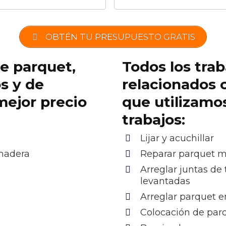
OBTÉN TU PRESUPUESTO GRATIS
de parquet,
Todos los trab
os y de
relacionados 
mejor precio
que utilizamo
trabajos:
Lijar y acuchillar
 madera
Reparar parquet 
Arreglar juntas de 
levantadas
Arreglar parquet e
Colocación de par