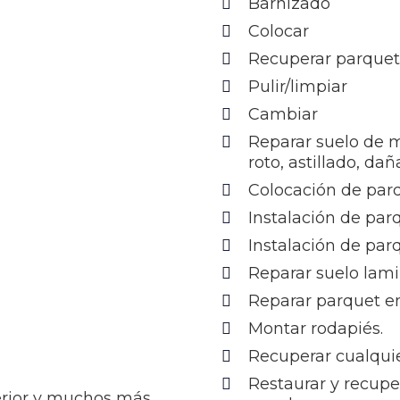
Barnizado
Colocar
Recuperar parque
Pulir/limpiar
Cambiar
Reparar suelo de 
roto, astillado, da
Colocación de par
Instalación de par
Instalación de par
Reparar suelo lam
Reparar parquet en
Montar rodapiés.
Recuperar cualquie
Restaurar y recupe
terior y muchos más…