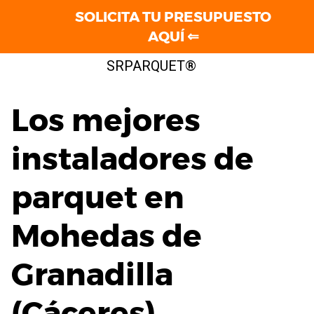
SOLICITA TU PRESUPUESTO
AQUÍ ⇐
Saltar
SRPARQUET®
al
contenido
Los mejores
instaladores de
parquet en
Mohedas de
Granadilla
(Cáceres)