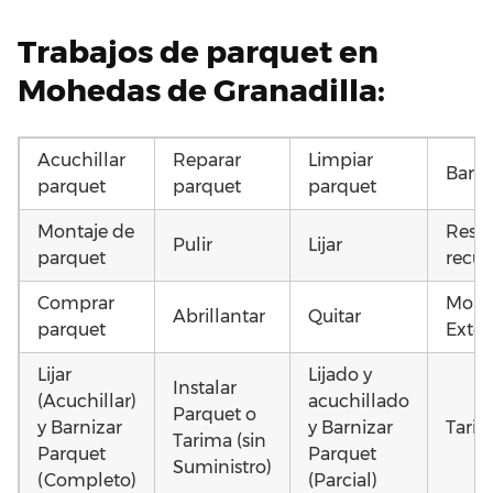
Trabajos de parquet en
Mohedas de Granadilla:
Acuchillar
Reparar
Limpiar
Barni
parquet
parquet
parquet
Montaje de
Resta
Pulir
Lijar
parquet
recup
Comprar
Mont
Abrillantar
Quitar
parquet
Exter
Lijar
Lijado y
Instalar
(Acuchillar)
acuchillado
Parquet o
y Barnizar
y Barnizar
Tarim
Tarima (sin
Parquet
Parquet
Suministro)
(Completo)
(Parcial)