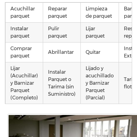
Acuchillar
Reparar
Limpieza
Barni
parquet
parquet
de parquet
parq
Instalar
Pulir
Lijar
Resta
parquet
parquet
parquet
repar
Comprar
Insta
Abrillantar
Quitar
parquet
Exter
Lijar
Lijado y
Instalar
(Acuchillar)
acuchillado
Parquet o
Tari
y Barnizar
y Barnizar
Tarima (sin
flota
Parquet
Parquet
Suministro)
(Completo)
(Parcial)
Otros
Poner
Colocar
Poner
como
parquet o
parquet o
parquet o
parq
Tarima
Tarima
Tarima
daña