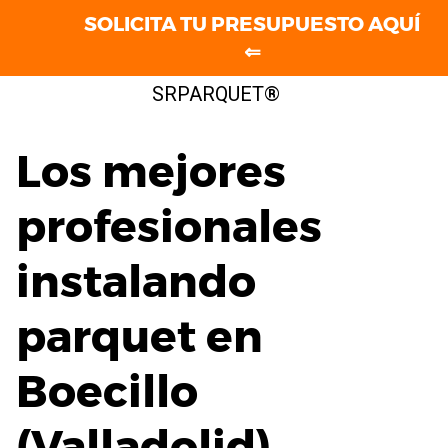
SOLICITA TU PRESUPUESTO AQUÍ
⇐
Saltar
SRPARQUET®
al
contenido
Los mejores
profesionales
instalando
parquet en
Boecillo
(Valladolid)