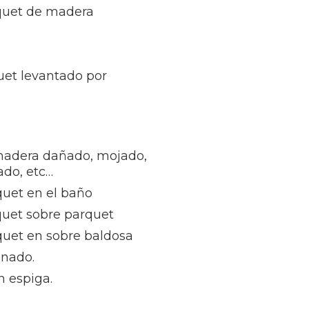
rquet de madera
uet levantado por
madera dañado, mojado,
ñado, etc…
quet en el baño
quet sobre parquet
quet en sobre baldosa
inado.
n espiga.