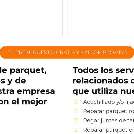
PRESUPUESTO GRATIS Y SIN COMPROMISO
de parquet,
Todos los serv
os y de
relacionados 
stra empresa
que utiliza n
on el mejor
Acuchillado y/o lij
Reparar parquet r
Pegar juntas de ta
Reparar parquet e