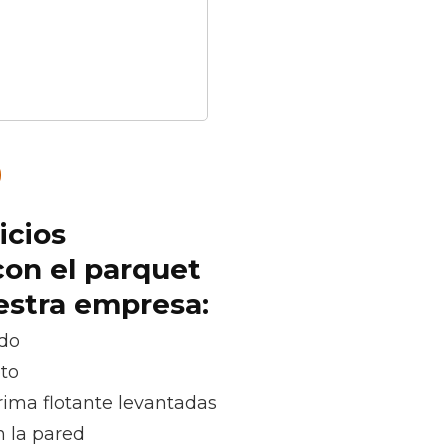
icios
con el parquet
uestra empresa:
ado
oto
rima flotante levantadas
n la pared