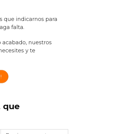
s que indicarnos para
ga falta.
o acabado, nuestros
necesites y te
!
t que