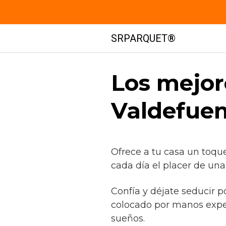
Saltar
SRPARQUET®
al
contenido
Los mejor
Valdefuen
Ofrece a tu casa un toqu
cada día el placer de un
Confía y déjate seducir p
colocado por manos expe
sueños.