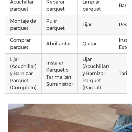
Acuchillar
Reparar
Limpiar
Barni
parquet
parquet
parquet
Montaje de
Pulir
Lijar
Resta
parquet
parquet
Comprar
Insta
Abrillantar
Quitar
parquet
Exteri
Lijar
Lijar
Instalar
(Acuchillar)
(Acuchillar)
Parquet o
y Barnizar
y Barnizar
Tarim
Tarima (sin
Parquet
Parquet
Suministro)
(Completo)
(Parcial)
Colocar
Poner
Instalar
parquet o
parquet o
parquet o
Otros
Tarima
Tarima
Tarima
como 
Local
Vivienda
Vivienda
parq
Comercial
(Completa)
(Parcial)