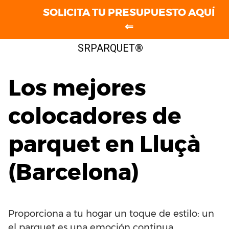
SOLICITA TU PRESUPUESTO AQUÍ
⇐
Saltar
SRPARQUET®
al
contenido
Los mejores
colocadores de
parquet en Lluçà
(Barcelona)
Proporciona a tu hogar un toque de estilo: un
el parquet es una emoción continua.