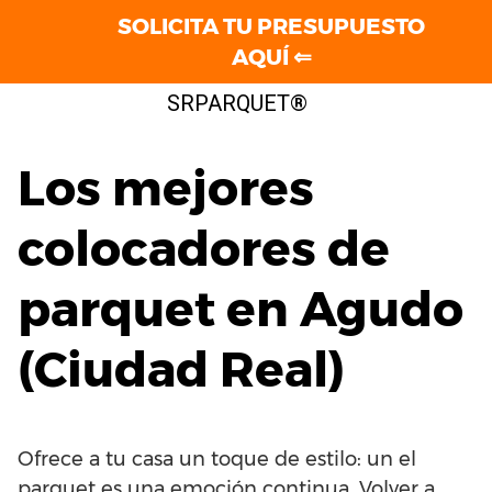
SOLICITA TU PRESUPUESTO
AQUÍ ⇐
Saltar
SRPARQUET®
al
contenido
Los mejores
colocadores de
parquet en Agudo
(Ciudad Real)
Ofrece a tu casa un toque de estilo: un el
parquet es una emoción continua. Volver a