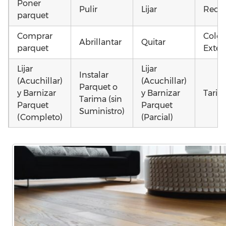
Poner
Pulir
Lijar
Recup
parquet
Comprar
Coloc
Abrillantar
Quitar
parquet
Exteri
Lijar
Lijar
Instalar
(Acuchillar)
(Acuchillar)
Parquet o
y Barnizar
y Barnizar
Tarim
Tarima (sin
Parquet
Parquet
Suministro)
(Completo)
(Parcial)
Colocar
Instalar
Instalar
parquet o
parquet o
parquet o
Otros
Tarima
Tarima
Tarima
como 
Local
Vivienda
Vivienda
parqu
Comercial
(Completa)
(Parcial)