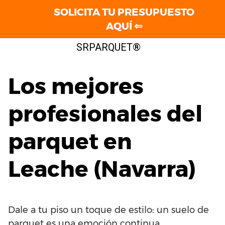
SOLICITA TU PRESUPUESTO
AQUÍ ⇐
Saltar
SRPARQUET®
al
contenido
Los mejores
profesionales del
parquet en
Leache (Navarra)
Dale a tu piso un toque de estilo: un suelo de
parquet es una emoción continua.