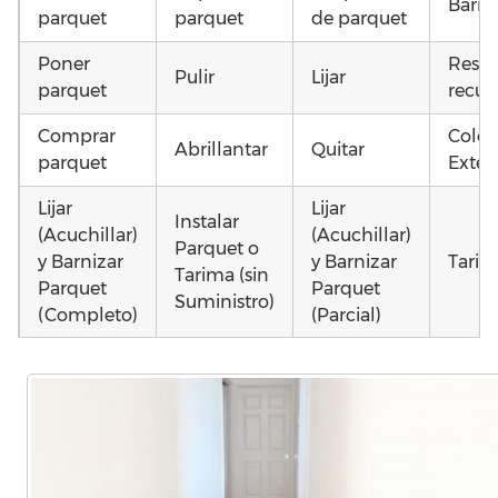
Barni
parquet
parquet
de parquet
Poner
Resta
Pulir
Lijar
parquet
recup
Comprar
Coloc
Abrillantar
Quitar
parquet
Exteri
Lijar
Lijar
Instalar
(Acuchillar)
(Acuchillar)
Parquet o
y Barnizar
y Barnizar
Tarim
Tarima (sin
Parquet
Parquet
Suministro)
(Completo)
(Parcial)
Colocar
Colocar
Instalar
parquet o
parquet o
parquet o
Otros
Tarima
Tarima
Tarima
como 
Local
Vivienda
Vivienda
parqu
Comercial
(Completa)
(Parcial)