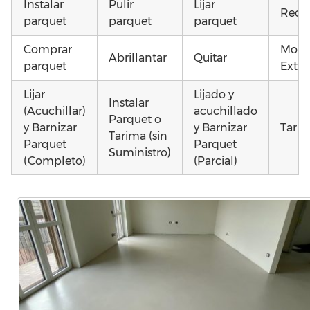
Instalar
Pulir
Lijar
Recu
parquet
parquet
parquet
Comprar
Mont
Abrillantar
Quitar
parquet
Exter
Lijar
Lijado y
Instalar
(Acuchillar)
acuchillado
Parquet o
y Barnizar
y Barnizar
Tarim
Tarima (sin
Parquet
Parquet
Suministro)
(Completo)
(Parcial)
Otros
Instalar
Poner
Montar
como
parquet o
parquet o
parquet o
parq
Tarima
Tarima
Tarima
mojad
Local
Vivienda
Vivienda
astil
Comercial
(Completa)
(Parcial)
etc…