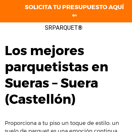
SOLICITA TU PRESUPUESTO AQUÍ
⇐
Saltar
SRPARQUET®
al
contenido
Los mejores
parquetistas en
Sueras – Suera
(Castellón)
Proporciona a tu piso un toque de estilo: un
suelo de parquet es una emoción continua.