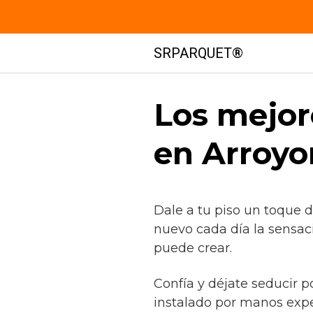
Saltar
SRPARQUET®
al
contenido
Los mejor
en Arroyo
Dale a tu piso un toque 
nuevo cada día la sensac
puede crear.
Confía y déjate seducir p
instalado por manos exp