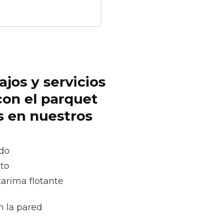
ajos y servicios
con el parquet
s en nuestros
ado
oto
tarima flotante
n la pared