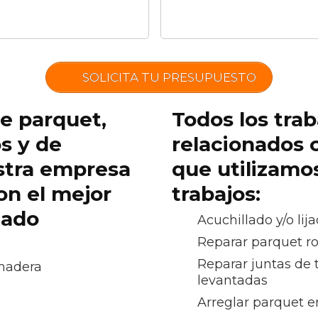
SOLICITA TU PRESUPUESTO
de parquet,
Todos los trab
os y de
relacionados 
stra empresa
que utilizamo
on el mejor
trabajos:
cado
Acuchillado y/o lij
Reparar parquet r
Reparar juntas de 
 madera
levantadas
Arreglar parquet e