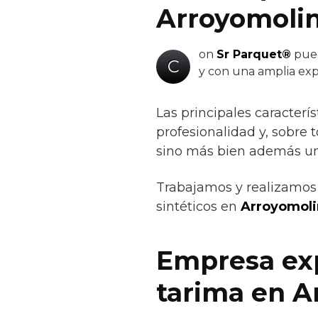
Arroyomoli
on
Sr Parquet®
pued
C
y con una amplia exp
Las principales caracterís
profesionalidad y, sobre 
sino más bien además un 
Trabajamos y realizamos 
sintéticos en
Arroyomoli
Empresa exp
tarima en A