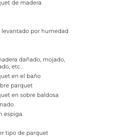
rquet de madera
t levantado por humedad
madera dañado, mojado,
ñado, etc…
quet en el baño
obre parquet
quet en sobre baldosa
inado.
n espiga.
r tipo de parquet