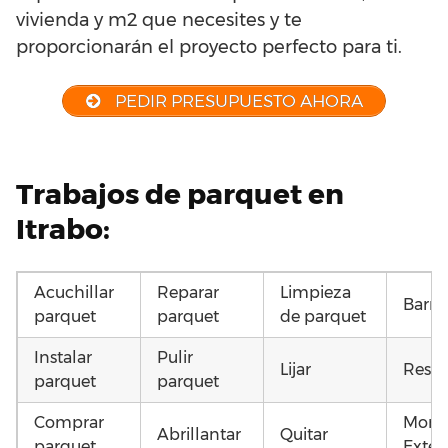
vivienda y m2 que necesites y te
proporcionarán el proyecto perfecto para ti.
PEDIR PRESUPUESTO AHORA
Trabajos de parquet en
Itrabo:
Acuchillar
Reparar
Limpieza
Barni
parquet
parquet
de parquet
Instalar
Pulir
Lijar
Resta
parquet
parquet
Comprar
Monta
Abrillantar
Quitar
parquet
Exteri