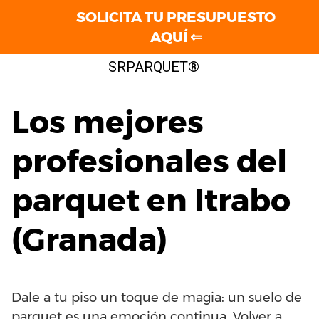
SOLICITA TU PRESUPUESTO
AQUÍ ⇐
Saltar
SRPARQUET®
al
contenido
Los mejores
profesionales del
parquet en Itrabo
(Granada)
Dale a tu piso un toque de magia: un suelo de
parquet es una emoción continua. Volver a