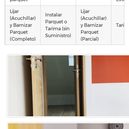
Lijar
Lijar
Instalar
(Acuchillar)
(Acuchillar)
Parquet o
y Barnizar
y Barnizar
Tarim
Tarima (sin
Parquet
Parquet
Suministro)
(Completo)
(Parcial)
Instalar
Colocar
Colocar
parquet o
parquet o
parquet o
Otros
Tarima
Tarima
Tarima
como 
Local
Vivienda
Vivienda
parq
Comercial
(Completa)
(Parcial)