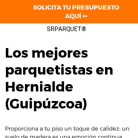
SOLICITA TU PRESUPUESTO
AQUÍ ⇐
Saltar
SRPARQUET®
al
contenido
Los mejores
parquetistas en
Hernialde
(Guipúzcoa)
Proporciona a tu piso un toque de calidez: un
suelo de madera es una emoción continua.