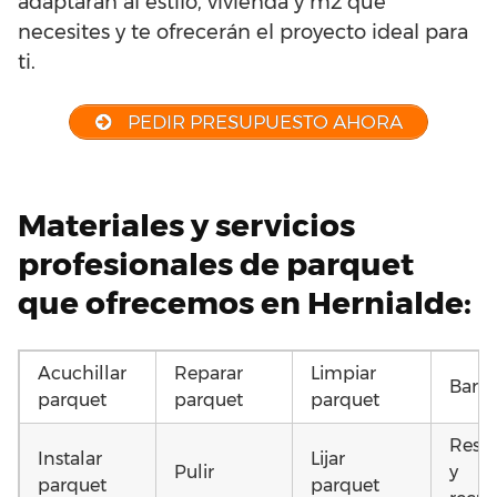
adaptarán al estilo, vivienda y m2 que
necesites y te ofrecerán el proyecto ideal para
ti.
PEDIR PRESUPUESTO AHORA
Materiales y servicios
profesionales de parquet
que ofrecemos en Hernialde:
Acuchillar
Reparar
Limpiar
Barni
parquet
parquet
parquet
Resta
Instalar
Lijar
Pulir
y
parquet
parquet