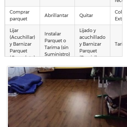
recup
Comprar
Coloc
Abrillantar
Quitar
parquet
Exter
Lijar
Lijado y
Instalar
(Acuchillar)
acuchillado
Parquet o
y Barnizar
y Barnizar
Tarim
Tarima (sin
Parquet
Parquet
Suministro)
(Completo)
(Parcial)
Instalar
Poner
Instalar
parquet o
parquet o
parquet o
Otros
Tarima
Tarima
Tarima
como
Local
Vivienda
Vivienda
parq
Comercial
(Completa)
(Parcial)