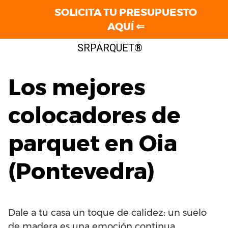
SOLICITA TU PRESUPUESTO
AQUÍ ⇐
Saltar
SRPARQUET®
al
contenido
Los mejores
colocadores de
parquet en Oia
(Pontevedra)
Dale a tu casa un toque de calidez: un suelo
de madera es una emoción continua.