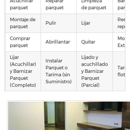
Acuchillar
Reparar
Limpieza
Barni
parquet
parquet
de parquet
parq
Montaje de
Resta
Pulir
Lijar
parquet
repar
Comprar
Mont
Abrillantar
Quitar
parquet
Exter
Lijar
Lijado y
Instalar
(Acuchillar)
acuchillado
Parquet o
Tari
y Barnizar
y Barnizar
Tarima (sin
flota
Parquet
Parquet
Suministro)
(Completo)
(Parcial)
Instalar
Colocar
Poner
Otros
parquet o
parquet o
parquet o
como
Tarima
Tarima
Tarima
parq
Local
Vivienda
Vivienda
astil
Comercial
(Completa)
(Parcial)