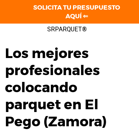
SOLICITA TU PRESUPUESTO
AQUÍ ⇐
Saltar
SRPARQUET®
al
contenido
Los mejores
profesionales
colocando
parquet en El
Pego (Zamora)