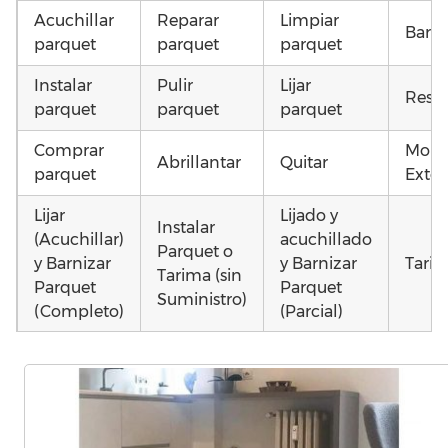
Acuchillar
Reparar
Limpiar
Barni
parquet
parquet
parquet
Instalar
Pulir
Lijar
Resta
parquet
parquet
parquet
Comprar
Mont
Abrillantar
Quitar
parquet
Exter
Lijar
Lijado y
Instalar
(Acuchillar)
acuchillado
Parquet o
y Barnizar
y Barnizar
Tarim
Tarima (sin
Parquet
Parquet
Suministro)
(Completo)
(Parcial)
Colocar
Colocar
Montar
parquet o
parquet o
parquet o
Otros
Tarima
Tarima
Tarima
como
Local
Vivienda
Vivienda
parqu