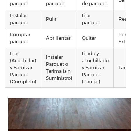
Barni
parquet
parquet
de parquet
Instalar
Lijar
Pulir
Resta
parquet
parquet
Comprar
Pone
Abrillantar
Quitar
parquet
Exter
Lijar
Lijado y
Instalar
(Acuchillar)
acuchillado
Parquet o
y Barnizar
y Barnizar
Tarim
Tarima (sin
Parquet
Parquet
Suministro)
(Completo)
(Parcial)
Instalar
Colocar
Poner
parquet o
parquet o
parquet o
Otros
Tarima
Tarima
Tarima
como
Local
Vivienda
Vivienda
parq
Comercial
(Completa)
(Parcial)