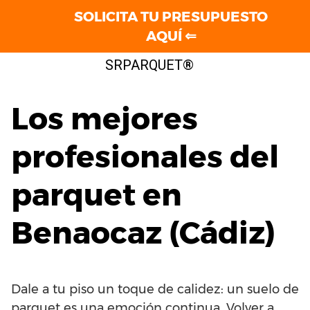
SOLICITA TU PRESUPUESTO
AQUÍ ⇐
Saltar
SRPARQUET®
al
contenido
Los mejores
profesionales del
parquet en
Benaocaz (Cádiz)
Dale a tu piso un toque de calidez: un suelo de
parquet es una emoción continua. Volver a