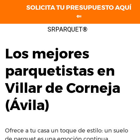
SOLICITA TU PRESUPUESTO AQUÍ
⇐
Saltar
SRPARQUET®
al
contenido
Los mejores
parquetistas en
Villar de Corneja
(Ávila)
Ofrece a tu casa un toque de estilo: un suelo
de parquet es una emoción continua.