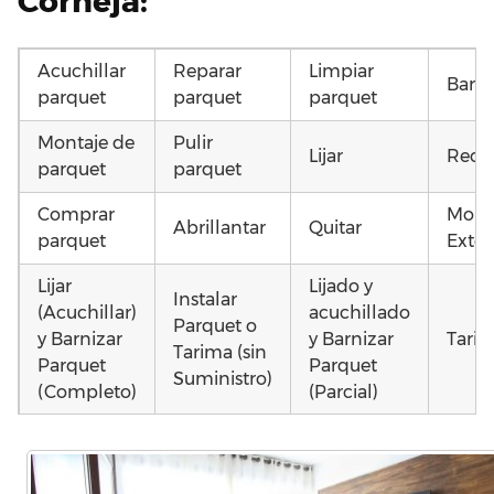
Corneja:
Acuchillar
Reparar
Limpiar
Barni
parquet
parquet
parquet
Montaje de
Pulir
Lijar
Recu
parquet
parquet
Comprar
Mont
Abrillantar
Quitar
parquet
Exter
Lijar
Lijado y
Instalar
(Acuchillar)
acuchillado
Parquet o
y Barnizar
y Barnizar
Tarim
Tarima (sin
Parquet
Parquet
Suministro)
(Completo)
(Parcial)
Poner
Poner
Montar
parquet o
parquet o
parquet o
Otros
Tarima
Tarima
Tarima
como