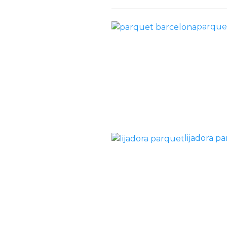
parque
lijadora p