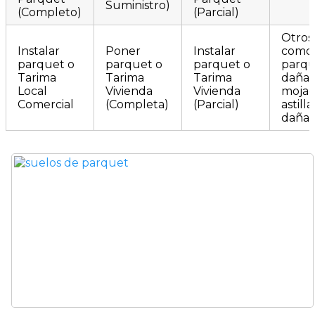
Suministro)
(Completo)
(Parcial)
Otros
Instalar
Poner
Instalar
como 
parquet o
parquet o
parquet o
parqu
Tarima
Tarima
Tarima
dañad
Local
Vivienda
Vivienda
mojado
Comercial
(Completa)
(Parcial)
astill
dañad