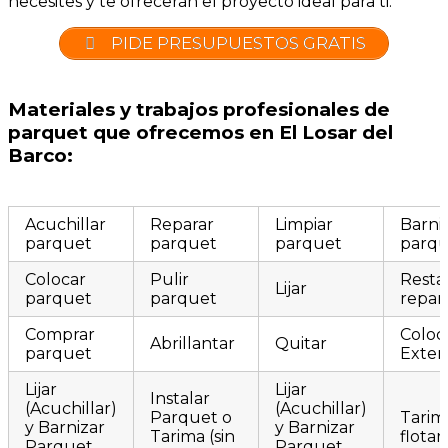
necesites y te ofrecerán el proyecto ideal para ti.
PIDE PRESUPUESTOS GRATIS
Materiales y trabajos profesionales de
parquet que ofrecemos en El Losar del
Barco:
Acuchillar
Reparar
Limpiar
Barni
parquet
parquet
parquet
parqu
Colocar
Pulir
Resta
Lijar
parquet
parquet
repar
Comprar
Coloc
Abrillantar
Quitar
parquet
Exteri
Lijar
Lijar
Instalar
(Acuchillar)
(Acuchillar)
Parquet o
Tarim
y Barnizar
y Barnizar
Tarima (sin
flotan
Parquet
Parquet