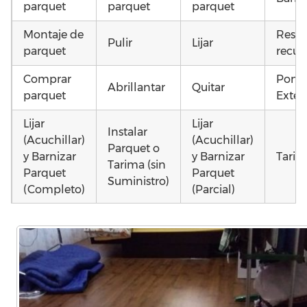
parquet
parquet
parquet
Montaje de
Resta
Pulir
Lijar
parquet
recup
Comprar
Poner
Abrillantar
Quitar
parquet
Exteri
Lijar
Lijar
Instalar
(Acuchillar)
(Acuchillar)
Parquet o
y Barnizar
y Barnizar
Tarim
Tarima (sin
Parquet
Parquet
Suministro)
(Completo)
(Parcial)
Colocar
Poner
Montar
parquet o
parquet o
parquet o
Otros
Tarima
Tarima
Tarima
como 
Local
Vivienda
Vivienda
parq
Comercial
(Completa)
(Parcial)