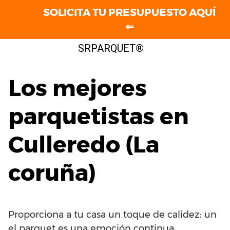
SOLICITA TU PRESUPUESTO AQUÍ
⇐
Saltar
SRPARQUET®
al
contenido
Los mejores
parquetistas en
Culleredo (La
coruña)
Proporciona a tu casa un toque de calidez: un
el parquet es una emoción continua.