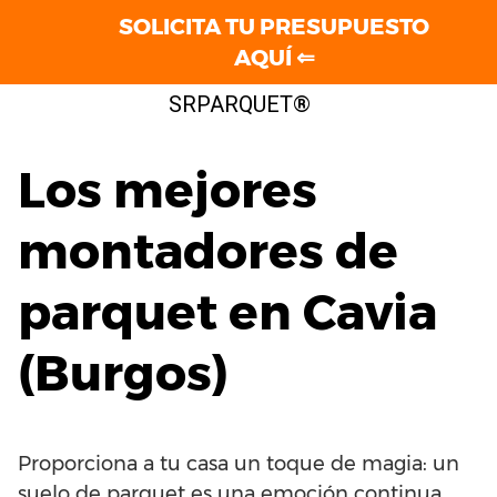
SOLICITA TU PRESUPUESTO
AQUÍ ⇐
Saltar
SRPARQUET®
al
contenido
Los mejores
montadores de
parquet en Cavia
(Burgos)
Proporciona a tu casa un toque de magia: un
suelo de parquet es una emoción continua.