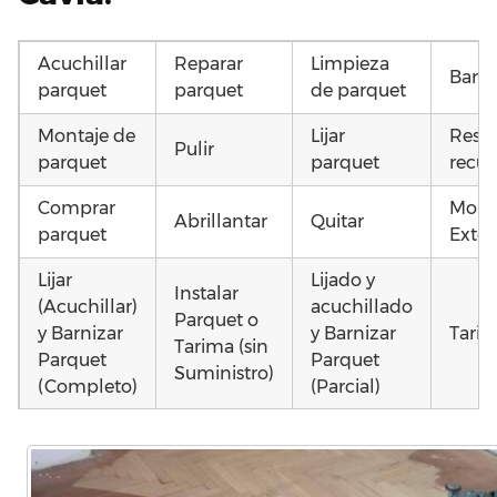
Acuchillar
Reparar
Limpieza
Barni
parquet
parquet
de parquet
Montaje de
Lijar
Resta
Pulir
parquet
parquet
recup
Comprar
Mont
Abrillantar
Quitar
parquet
Exter
Lijar
Lijado y
Instalar
(Acuchillar)
acuchillado
Parquet o
y Barnizar
y Barnizar
Tarim
Tarima (sin
Parquet
Parquet
Suministro)
(Completo)
(Parcial)
Otros
Instalar
Instalar
Colocar
como
parquet o
parquet o
parquet o
parq