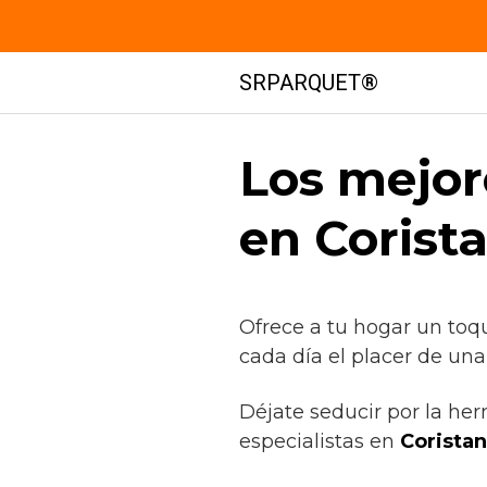
Saltar
SRPARQUET®
al
contenido
Los mejor
en Corist
Ofrece a tu hogar un toq
cada día el placer de un
Déjate seducir por la he
especialistas en
Corista