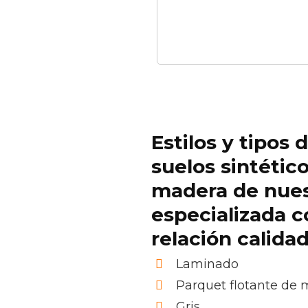
Estilos y tipos 
suelos sintétic
madera de nue
especializada c
relación calida
Laminado
Parquet flotante de
Gris