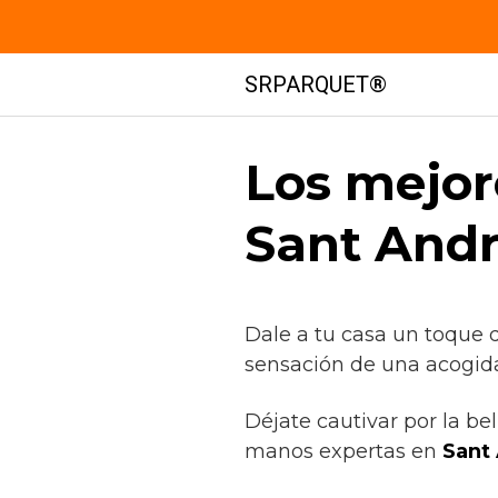
Saltar
SRPARQUET®
al
contenido
Los mejor
Sant Andr
Dale a tu casa un toque 
sensación de una acogida
Déjate cautivar por la be
manos expertas en
Sant 