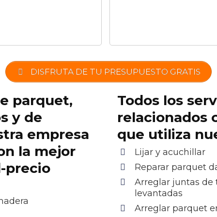
DISFRUTA DE TU PRESUPUESTO GRATIS
de parquet,
Todos los serv
os y de
relacionados 
stra empresa
que utiliza n
on la mejor
Lijar y acuchillar
d-precio
Reparar parquet 
Arreglar juntas de 
levantadas
 madera
Arreglar parquet e