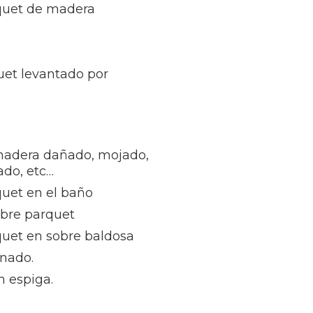
rquet de madera
uet levantado por
madera dañado, mojado,
ñado, etc…
quet en el baño
obre parquet
quet en sobre baldosa
inado.
n espiga.