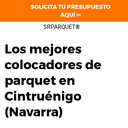
SOLICITA TU PRESUPUESTO
AQUÍ ⇐
Saltar
SRPARQUET®
al
contenido
Los mejores
colocadores de
parquet en
Cintruénigo
(Navarra)