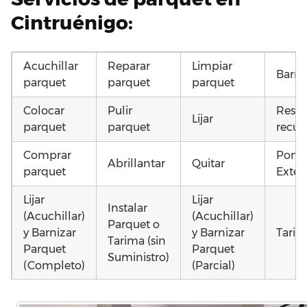
Cintruénigo:
Acuchillar
Reparar
Limpiar
Barni
parquet
parquet
parquet
Colocar
Pulir
Resta
Lijar
parquet
parquet
recup
Comprar
Poner
Abrillantar
Quitar
parquet
Exteri
Lijar
Lijar
Instalar
(Acuchillar)
(Acuchillar)
Parquet o
y Barnizar
y Barnizar
Tarim
Tarima (sin
Parquet
Parquet
Suministro)
(Completo)
(Parcial)
Instalar
Colocar
Montar