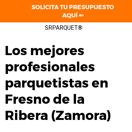
SOLICITA TU PRESUPUESTO
AQUÍ ⇐
Saltar
SRPARQUET®
al
contenido
Los mejores
profesionales
parquetistas en
Fresno de la
Ribera (Zamora)