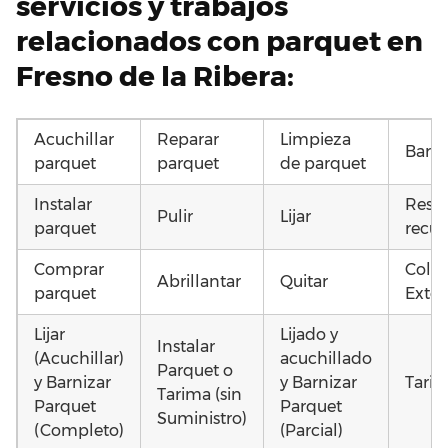
servicios y trabajos
relacionados con parquet en
Fresno de la Ribera:
Acuchillar
Reparar
Limpieza
Barni
parquet
parquet
de parquet
Instalar
Resta
Pulir
Lijar
parquet
recup
Comprar
Coloc
Abrillantar
Quitar
parquet
Exter
Lijar
Lijado y
Instalar
(Acuchillar)
acuchillado
Parquet o
y Barnizar
y Barnizar
Tarim
Tarima (sin
Parquet
Parquet
Suministro)
(Completo)
(Parcial)