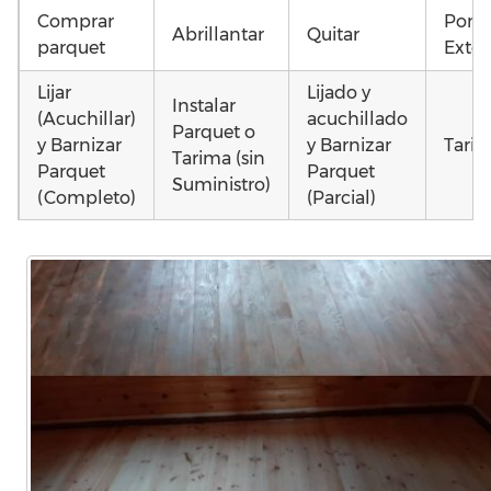
Comprar
Pone
Abrillantar
Quitar
parquet
Exter
Lijar
Lijado y
Instalar
(Acuchillar)
acuchillado
Parquet o
y Barnizar
y Barnizar
Tarim
Tarima (sin
Parquet
Parquet
Suministro)
(Completo)
(Parcial)
Instalar
Poner
Poner
parquet o
parquet o
parquet o
Otros
Tarima
Tarima
Tarima
como
Local
Vivienda
Vivienda
parqu
Comercial
(Completa)
(Parcial)