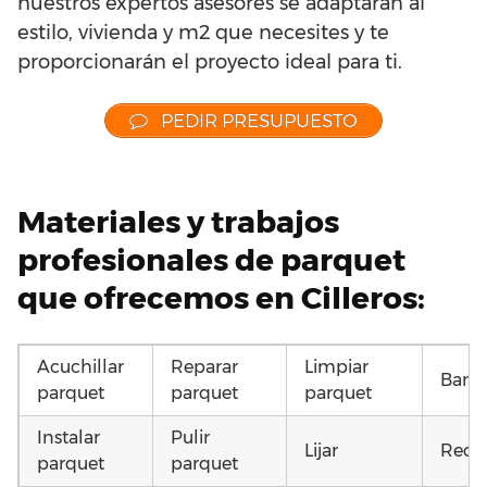
nuestros expertos asesores se adaptarán al
estilo, vivienda y m2 que necesites y te
proporcionarán el proyecto ideal para ti.
PEDIR PRESUPUESTO
Materiales y trabajos
profesionales de parquet
que ofrecemos en Cilleros:
Acuchillar
Reparar
Limpiar
Barni
parquet
parquet
parquet
Instalar
Pulir
Lijar
Recu
parquet
parquet