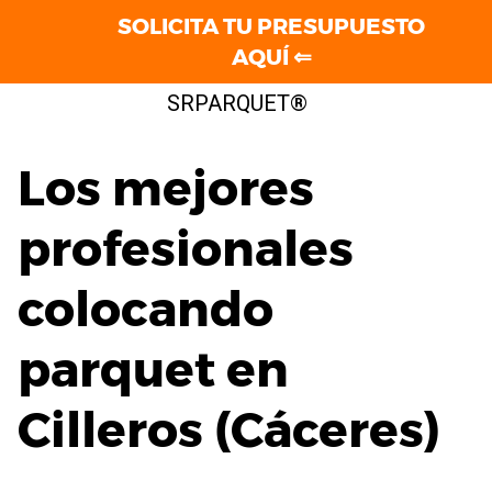
SOLICITA TU PRESUPUESTO
AQUÍ ⇐
Saltar
SRPARQUET®
al
contenido
Los mejores
profesionales
colocando
parquet en
Cilleros (Cáceres)