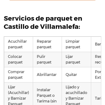
Servicios de parquet en
Castillo de Villamalefa:
Acuchillar
Reparar
Limpiar
Barni
parquet
parquet
parquet
Colocar
Pulir
Lijar
Resta
parquet
parquet
parquet
recup
Comprar
Pone
Abrillantar
Quitar
parquet
Exter
Lijar
Lijado y
Instalar
(Acuchillar)
acuchillado
Parquet o
y Barnizar
y Barnizar
Tarim
Tarima (sin
Parquet
Parquet