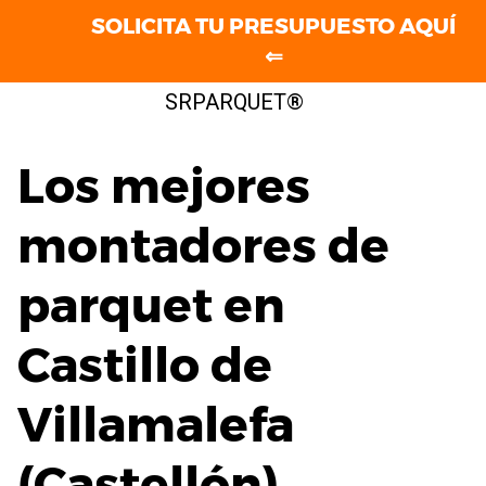
SOLICITA TU PRESUPUESTO AQUÍ
⇐
Saltar
SRPARQUET®
al
contenido
Los mejores
montadores de
parquet en
Castillo de
Villamalefa
(Castellón)