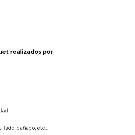
uet realizados por
edad
illado, dañado, etc…