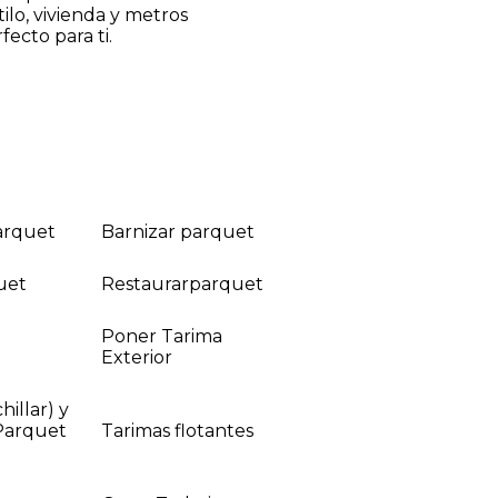
ilo, vivienda y metros
ecto para ti.
arquet
Barnizar parquet
quet
Restaurarparquet
Poner Tarima
Exterior
hillar) y
Parquet
Tarimas flotantes