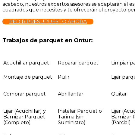
acabado, nuestros expertos asesores se adaptarán al est
cuadrados que necesites y te ofrecerán el proyecto perf
PEDIR PRESUPUESTO AHORA
Trabajos de parquet en Ontur:
Acuchillar parquet
Reparar parquet
Limpiar p
Montaje de parquet
Pulir
Lijar par
Comprar parquet
Abrillantar
Quitar
Lijar (Acuchillar) y
Instalar Parquet o
Lijar (Acuc
Barnizar Parquet
Tarima (sin
Barnizar 
(Completo)
Suministro)
(Parcial)