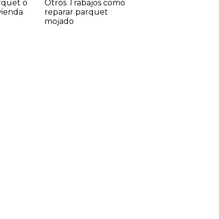
rquet o
Otros Trabajos como
vienda
reparar parquet
mojado