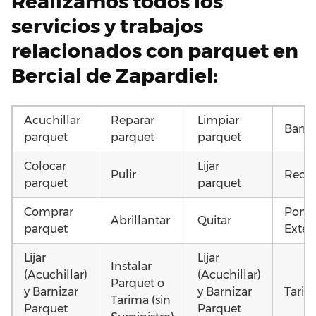
Realizamos todos los
servicios y trabajos
relacionados con parquet en
Bercial de Zapardiel:
Acuchillar
Reparar
Limpiar
Barni
parquet
parquet
parquet
Colocar
Lijar
Pulir
Recup
parquet
parquet
Comprar
Poner
Abrillantar
Quitar
parquet
Exteri
Lijar
Lijar
Instalar
(Acuchillar)
(Acuchillar)
Parquet o
y Barnizar
y Barnizar
Tarim
Tarima (sin
Parquet
Parquet