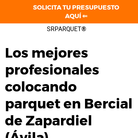
SOLICITA TU PRESUPUESTO
AQUÍ ⇐
Saltar
SRPARQUET®
al
contenido
Los mejores
profesionales
colocando
parquet en Bercial
de Zapardiel
(Ávila)