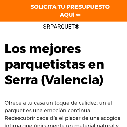
SOLICITA TU PRESUPUESTO
AQUÍ ⇐
Saltar
SRPARQUET®
al
contenido
Los mejores
parquetistas en
Serra (Valencia)
Ofrece a tu casa un toque de calidez: un el
parquet es una emoción continua.
Redescubrir cada día el placer de una acogida
íntima que únicamente un material natural y