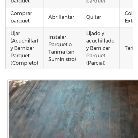
parquet
parquet
Comprar
Coloc
Abrillantar
Quitar
parquet
Exter
Lijar
Lijado y
Instalar
(Acuchillar)
acuchillado
Parquet o
y Barnizar
y Barnizar
Tarim
Tarima (sin
Parquet
Parquet
Suministro)
(Completo)
(Parcial)
Poner
Colocar
Colocar
parquet o
parquet o
parquet o
Otros
Tarima
Tarima
Tarima
como
Local
Vivienda
Vivienda
parq
Comercial
(Completa)
(Parcial)