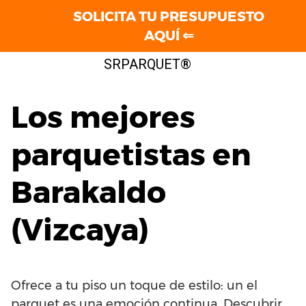
SOLICITA TU PRESUPUESTO
AQUÍ ⇐
Saltar
SRPARQUET®
al
contenido
Los mejores
parquetistas en
Barakaldo
(Vizcaya)
Ofrece a tu piso un toque de estilo: un el
parquet es una emoción continua. Descubrir