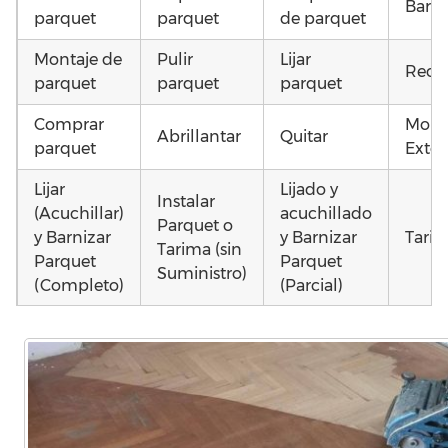
Barni
parquet
parquet
de parquet
Montaje de
Pulir
Lijar
Recu
parquet
parquet
parquet
Comprar
Mont
Abrillantar
Quitar
parquet
Exter
Lijar
Lijado y
Instalar
(Acuchillar)
acuchillado
Parquet o
y Barnizar
y Barnizar
Tarim
Tarima (sin
Parquet
Parquet
Suministro)
(Completo)
(Parcial)
Poner
Colocar
Instalar
parquet o
parquet o
parquet o
Otros
Tarima
Tarima
Tarima
como
Local
Vivienda
Vivienda
parqu
Comercial
(Completa)
(Parcial)