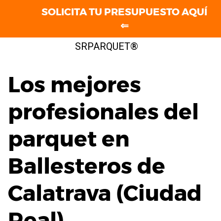
SOLICITA TU PRESUPUESTO AQUÍ
⇐
Saltar
SRPARQUET®
al
contenido
Los mejores
profesionales del
parquet en
Ballesteros de
Calatrava (Ciudad
Real)