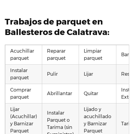
Trabajos de parquet en
Ballesteros de Calatrava:
Acuchillar
Reparar
Limpiar
Barni
parquet
parquet
parquet
Instalar
Pulir
Lijar
Resta
parquet
Comprar
Insta
Abrillantar
Quitar
parquet
Exter
Lijar
Lijado y
Instalar
(Acuchillar)
acuchillado
Parquet o
y Barnizar
y Barnizar
Tarim
Tarima (sin
Parquet
Parquet