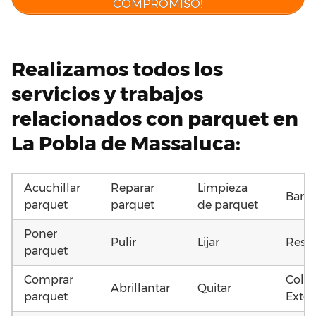
COMPROMISO!
Realizamos todos los
servicios y trabajos
relacionados con parquet en
La Pobla de Massaluca:
Acuchillar
Reparar
Limpieza
Barni
parquet
parquet
de parquet
Poner
Pulir
Lijar
Resta
parquet
Comprar
Coloc
Abrillantar
Quitar
parquet
Exter