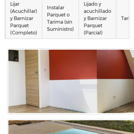
Lijar
Lijado y
Instalar
(Acuchillar)
acuchillado
Parquet o
y Barnizar
y Barnizar
Tarim
Tarima (sin
Parquet
Parquet
Suministro)
(Completo)
(Parcial)
Poner
Colocar
Colocar
parquet o
parquet o
parquet o
Otros
Tarima
Tarima
Tarima
como
Local
Vivienda
Vivienda
parq
Comercial
(Completa)
(Parcial)