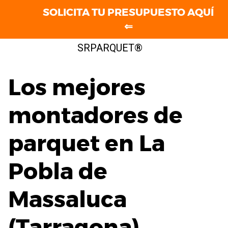
SOLICITA TU PRESUPUESTO AQUÍ
⇐
Saltar
SRPARQUET®
al
contenido
Los mejores
montadores de
parquet en La
Pobla de
Massaluca
(Tarragona)